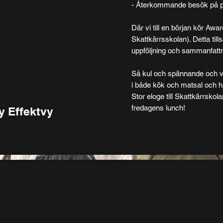
- Återkommande besök på p
Där vi till en början kör Aw
Skattkärrsskolan). Detta ti
uppföljning och sammanfattn
Så kul och spännande och va
i både kök och matsal och h
Stor eloge till Skattkärrsk
fredagens lunch!
y Effektvy